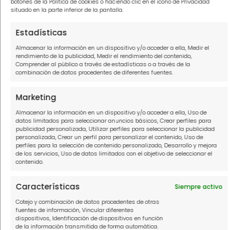
botones de la Política de cookies o haciendo clic en el icono de Privacidad
situado en la parte inferior de la pantalla.
¡Tu solución a las deudas está más cerca!
Estadísticas
Este articulo ha sido escrito por
Fernando
Almacenar la información en un dispositivo y/o acceder a ella, Medir el
Fernández
, director ejecutivo de Soluciona Mi
rendimiento de la publicidad, Medir el rendimiento del contenido,
Comprender al público a través de estadísticas o a través de la
Deuda.
combinación de datos procedentes de diferentes fuentes.
Marketing
Almacenar la información en un dispositivo y/o acceder a ella, Uso de
datos limitados para seleccionar anuncios básicos, Crear perfiles para
publicidad personalizada, Utilizar perfiles para seleccionar la publicidad
Preguntas frecuentes sobre
personalizada, Crear un perfil para personalizar el contenido, Uso de
perfiles para la selección de contenido personalizado, Desarrollo y mejora
bancos que ofrece
de los servicios, Uso de datos limitados con el objetivo de seleccionar el
contenido.
microcréditos
Características
Siempre activo
¿Cuál es la cantidad máxima que
Cotejo y combinación de datos procedentes de otras
puedo pedir en un microcrédito?
fuentes de información, Vincular diferentes
dispositivos, Identificación de dispositivos en función
de la información transmitida de forma automática.