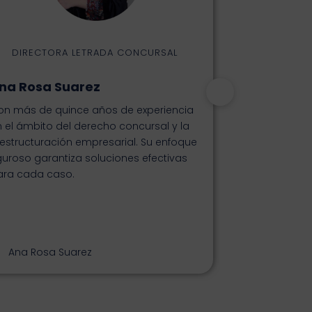
DIRECTORA LETRADA CONCURSAL
DIRE
na Rosa Suarez
Alejandro P
on más de quince años de experiencia
Con una sólida
 el ámbito del derecho concursal y la
financiero y 
estructuración empresarial. Su enfoque
lidera cada 
guroso garantiza soluciones efectivas
estratégico y 
ara cada caso.
ayudarte a re
económica y f
Ana Rosa Suarez
Alejandro P