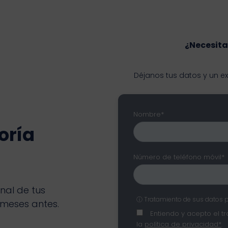
¿Necesita
Déjanos tus datos y un e
Nombre*
oría
Número de teléfono móvil*
nal de tus
ⓘ Tratamiento de sus datos 
meses antes.
Entiendo y acepto el t
la
política de privacidad*
.