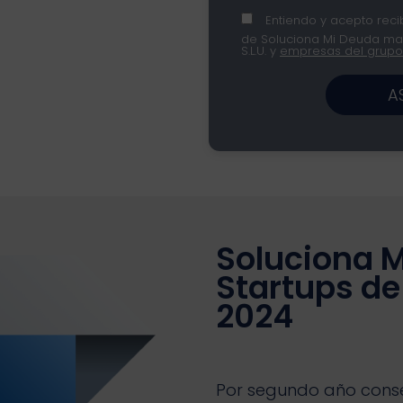
Entiendo y acepto recib
de Soluciona Mi Deuda mar
S.L.U. y
empresas del grupo
A
Soluciona M
Startups de
2024
Por segundo año conse