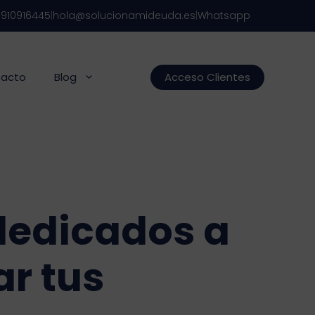
s
910916445
|
hola@solucionamideuda.es
|
Whatsapp
acto
Blog
Acceso Clientes
dedicados a
ar tus