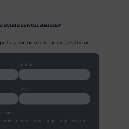
s ayuda con tus deudas?
xperto te contactará en menos de 24 horas.
Apellido*
Email*
personales
ratamiento de mis datos según lo descrito en