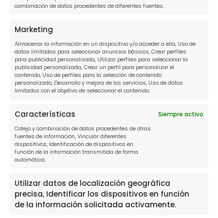
Abogados para tus deudas Cádiz
combinación de datos procedentes de diferentes fuentes.
Abogados para tus deudas Las Palmas
Marketing
Abogados para tus deudas Málaga
Almacenar la información en un dispositivo y/o acceder a ella, Uso de
datos limitados para seleccionar anuncios básicos, Crear perfiles
Abogados para tus deudas Tenerife
para publicidad personalizada, Utilizar perfiles para seleccionar la
publicidad personalizada, Crear un perfil para personalizar el
Abogados para tus deudas Valencia
contenido, Uso de perfiles para la selección de contenido
personalizado, Desarrollo y mejora de los servicios, Uso de datos
limitados con el objetivo de seleccionar el contenido.
Información
Características
Siempre activo
Cotejo y combinación de datos procedentes de otras
Política de privacidad
fuentes de información, Vincular diferentes
dispositivos, Identificación de dispositivos en
función de la información transmitida de forma
Política de cookies
automática.
Aviso Legal
Utilizar datos de localización geográfica
precisa, Identificar los dispositivos en función
Contacto
de la información solicitada activamente.