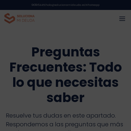
Saltar
910916445
|
hola@solucionamideuda.es
|
Whatsapp
al
M
contenido
Preguntas
Frecuentes: Todo
lo que necesitas
saber
Resuelve tus dudas en este apartado.
Respondemos a las preguntas que más