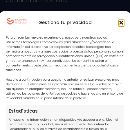
Colabora con nosotros
Hablamos por teléfono
Gestiona tu privacidad
¡Rellena el formulario y consigue tu primera
Para ofrecer las mejores experiencias, nosotros y nuestros socios
asesoría gratuita!
utilizamos tecnologías como cookies para almacenar y/o acceder a la
información del dispositivo. La aceptación de estas tecnologías nos
permitirá a nosotros y a nuestros socios procesar datos personales como el
Canal de denuncias
comportamiento de navegación o identificaciones únicas (IDs) en este sitio
y mostrar anuncios (no-) personalizados. No consentir o retirar el
consentimiento, puede afectar negativamente a ciertas características y
funciones.
Abogados en tu zona
Haz clic a continuación para aceptar lo anterior o realizar elecciones más
detalladas. Tus elecciones se aplicarán solo en este sitio. Puedes cambiar
Abogados para tus deudas Madrid
tus ajustes en cualquier momento, incluso retirar tu consentimiento,
utilizando los botones de la Política de cookies o haciendo clic en el icono de
Abogados para tus deudas Sevilla
Privacidad situado en la parte inferior de la pantalla.
Abogados para tus deudas Barcelona
Estadísticas
Abogados para tus deudas Alicante
Almacenar la información en un dispositivo y/o acceder a ella, Medir el
rendimiento de la publicidad, Medir el rendimiento del contenido,
Comprender al público a través de estadísticas o a través de la