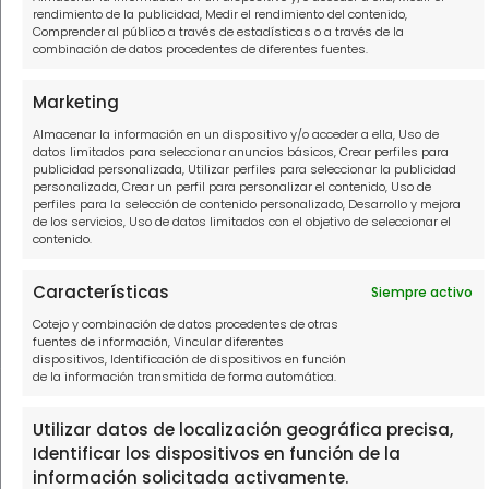
Política de privacidad
rendimiento de la publicidad, Medir el rendimiento del contenido,
Comprender al público a través de estadísticas o a través de la
Política de cookies
combinación de datos procedentes de diferentes fuentes.
Aviso Legal
Marketing
Almacenar la información en un dispositivo y/o acceder a ella, Uso de
Contacto
datos limitados para seleccionar anuncios básicos, Crear perfiles para
publicidad personalizada, Utilizar perfiles para seleccionar la publicidad
personalizada, Crear un perfil para personalizar el contenido, Uso de
910916445
perfiles para la selección de contenido personalizado, Desarrollo y mejora
de los servicios, Uso de datos limitados con el objetivo de seleccionar el
hola@solucionamideuda.es
contenido.
WhatsApp
Características
Siempre activo
Cotejo y combinación de datos procedentes de otras
fuentes de información, Vincular diferentes
dispositivos, Identificación de dispositivos en función
de la información transmitida de forma automática.
THE FINTECH LABORATORY, S.L.U, con domicilio social en PASEO
DE LA CASTELLANA 111, 1º, 28046 MADRID, con N.I.F. B88473533,
Utilizar datos de localización geográfica precisa,
inscrita en el Registro Mercantil de Madrid, en el Tomo 39602,
Identificar los dispositivos en función de la
Folio 137, Hoja 702905.
información solicitada activamente.