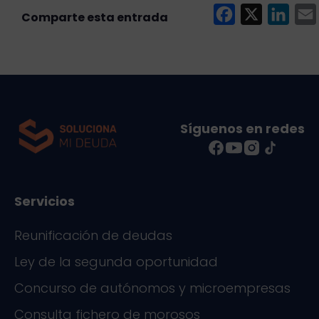
F
X
L
a
i
c
n
e
k
i
b
e
l
o
d
Síguenos en redes
o
I
k
n
Servicios
Reunificación de deudas
Ley de la segunda oportunidad
Concurso de autónomos y microempresas
Consulta fichero de morosos