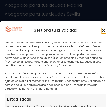
Abogados para tus deudas Madrid
Abogados para tus deudas Sevilla
Abogados para tus deudas Barcelona
Gestiona tu privacidad
Abogados para tus deudas Alicante
Abogados para tus deudas Cádiz
Para ofrecer las mejores experiencias, nosotros y nuestros socios utilizamos
tecnologías como cookies para almacenar y/o acceder a la información del
Abogados para tus deudas Las Palmas
dispositivo. La aceptación de estas tecnologías nos permitirá a nosotros y a
nuestros socios procesar datos personales como el comportamiento de
Abogados para tus deudas Málaga
navegación o identificaciones únicas (IDs) en este sitio y mostrar anuncios
(no-) personalizados. No consentir o retirar el consentimiento, puede afectar
negativamente a ciertas características y funciones.
Abogados para tus deudas Tenerife
Haz clic a continuación para aceptar lo anterior o realizar elecciones más
Abogados para tus deudas Valencia
detalladas. Tus elecciones se aplicarán solo en este sitio. Puedes cambiar tus
ajustes en cualquier momento, incluso retirar tu consentimiento, utilizando los
botones de la Política de cookies o haciendo clic en el icono de Privacidad
situado en la parte inferior de la pantalla.
Información
Estadísticas
Almacenar la información en un dispositivo y/o acceder a ella, Medir el