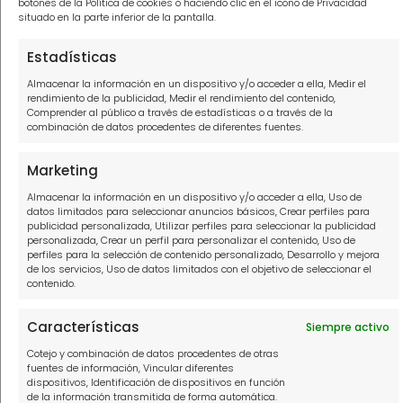
botones de la Política de cookies o haciendo clic en el icono de Privacidad
Abogados para tus deudas Las Palmas
situado en la parte inferior de la pantalla.
Abogados para tus deudas Málaga
Estadísticas
Abogados para tus deudas Tenerife
Almacenar la información en un dispositivo y/o acceder a ella, Medir el
rendimiento de la publicidad, Medir el rendimiento del contenido,
Abogados para tus deudas Valencia
Comprender al público a través de estadísticas o a través de la
combinación de datos procedentes de diferentes fuentes.
Marketing
Información
Almacenar la información en un dispositivo y/o acceder a ella, Uso de
datos limitados para seleccionar anuncios básicos, Crear perfiles para
publicidad personalizada, Utilizar perfiles para seleccionar la publicidad
Política de privacidad
personalizada, Crear un perfil para personalizar el contenido, Uso de
perfiles para la selección de contenido personalizado, Desarrollo y mejora
Política de cookies
de los servicios, Uso de datos limitados con el objetivo de seleccionar el
contenido.
Aviso Legal
Características
Siempre activo
Contacto
Cotejo y combinación de datos procedentes de otras
fuentes de información, Vincular diferentes
dispositivos, Identificación de dispositivos en función
910916445
de la información transmitida de forma automática.