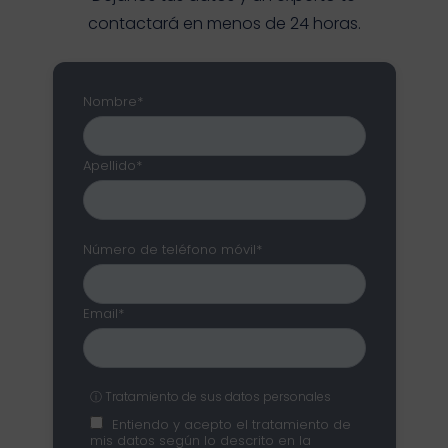
contactará en menos de 24 horas.
Nombre*
Apellido*
Número de teléfono móvil*
Email*
ⓘ Tratamiento de sus datos personales
Entiendo y acepto el tratamiento de
mis datos según lo descrito en la