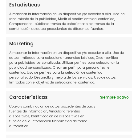
Estadísticas
Almacenar la información en un dispositivo y/o acceder a ella, Medir el
Servicios
rendimiento de la publicidad, Medir el rendimiento del contenido,
Comprender al público a través de estadísticas o a través de la
combinación de datos procedentes de diferentes fuentes.
Reunificación de deudas
Marketing
Ley de la segunda oportunidad
Almacenar la información en un dispositivo y/o acceder a ella, Uso de
Concurso de autónomos y microempresas
datos limitados para seleccionar anuncios básicos, Crear perfiles
para publicidad personalizada, Utilizar perfiles para seleccionar la
publicidad personalizada, Crear un perfil para personalizar el
Consulta fichero de morosos
contenido, Uso de perfiles para la selección de contenido
personalizado, Desarrollo y mejora de los servicios, Uso de datos
Reclamación fichero de morosos
limitados con el objetivo de seleccionar el contenido.
Calculadora de deuda
Características
Siempre activo
Cotejo y combinación de datos procedentes de otras
Soluciona Mi Deuda
fuentes de información, Vincular diferentes
dispositivos, Identificación de dispositivos en
función de la información transmitida de forma
Colabora con nosotros
automática.