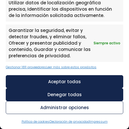
Utilizar datos de localización geográfica
Hablamos por teléfono
precisa, Identificar los dispositivos en función
de la información solicitada activamente.
¡Rellena el formulario y consigue tu primera
asesoría gratuita!
Garantizar la seguridad, evitar y
detectar fraudes, y eliminar fallos,
Canal de denuncias
Ofrecer y presentar publicidad y
Siempre activo
contenido, Guardar y comunicar las
preferencias de privacidad.
Abogados en tu zona
Gestionar 1811 proveedores
Leer más sobre estos propósitos
Abogados para tus deudas Madrid
Aceptar todas
Abogados para tus deudas Sevilla
Abogados para tus deudas Barcelona
Denegar todas
Abogados para tus deudas Alicante
Administrar opciones
Abogados para tus deudas Cádiz
Política de cookies
Declaración de privacidad
Impressum
Abogados para tus deudas Las Palmas