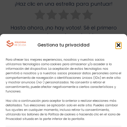
¡Haz clic en una estrella para puntuar!
Hasta ahora, ¡no hay votos!. Sé el primero
en puntuar este contenido.
Gestiona tu privacidad
Para ofrecer las mejores experiencias, nosotros y nuestros socios
F
X
L
E
utilizamos tecnologías como cookies para almacenar y/o acceder a la
información del dispositivo. La aceptación de estas tecnologías nos
a
i
m
permitirá a nosotros y a nuestros socios procesar datos personales como el
c
n
a
comportamiento de navegación o identificaciones únicas (IDs) en este sitio
y mostrar anuncios (no-) personalizados. No consentir o retirar el
e
k
i
consentimiento, puede afectar negativamente a ciertas características y
funciones.
b
e
l
Haz clic a continuación para aceptar lo anterior o realizar elecciones más
o
d
detalladas. Tus elecciones se aplicarán solo en este sitio. Puedes cambiar
tus ajustes en cualquier momento, incluso retirar tu consentimiento,
o
I
utilizando los botones de la Política de cookies o haciendo clic en el icono de
Síguenos en redes
Privacidad situado en la parte inferior de la pantalla.
k
n