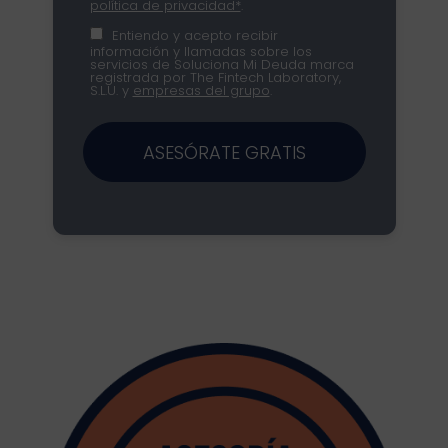
política de privacidad*
.
Entiendo y acepto recibir
información y llamadas sobre los
servicios de Soluciona Mi Deuda marca
registrada por The Fintech Laboratory,
S.L.U. y
empresas del grupo
.
ASESÓRATE GRATIS