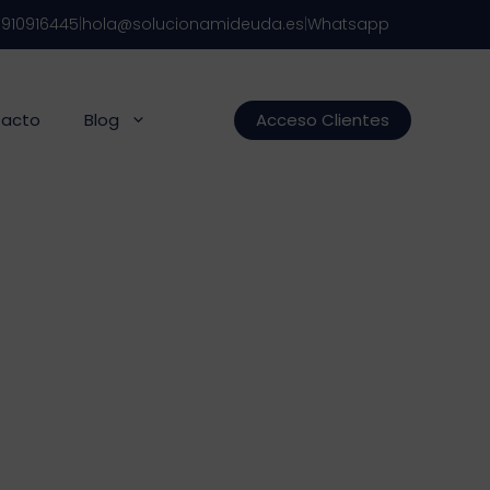
s
910916445
|
hola@solucionamideuda.es
|
Whatsapp
acto
Blog
Acceso Clientes