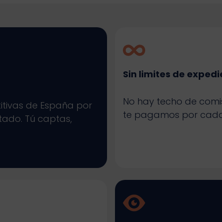
Sin limites de exped
No hay techo de comis
tivas de España por
te pagamos por cada u
tado. Tú captas,