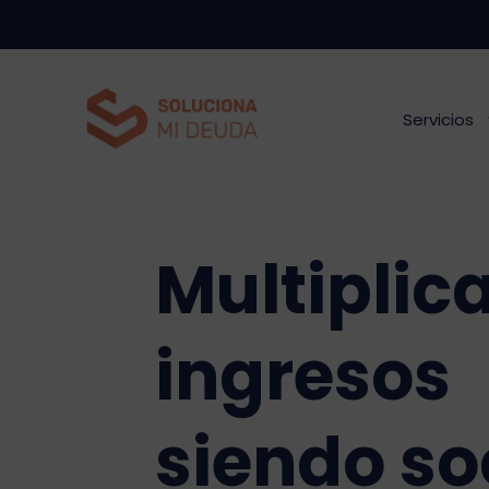
Saltar
al
contenido
Servicios
Multiplica
ingresos
siendo so