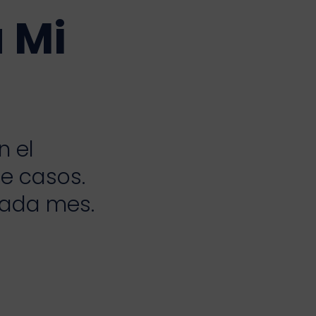
 Mi
n el
de casos.
cada mes.