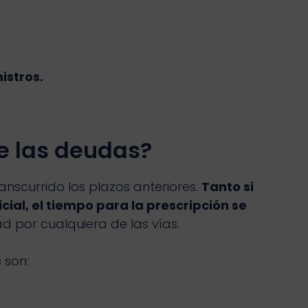
istros.
e las deudas?
nscurrido los plazos anteriores.
Tanto si
ial, el tiempo para la prescripción se
d por cualquiera de las vías.
s
son: