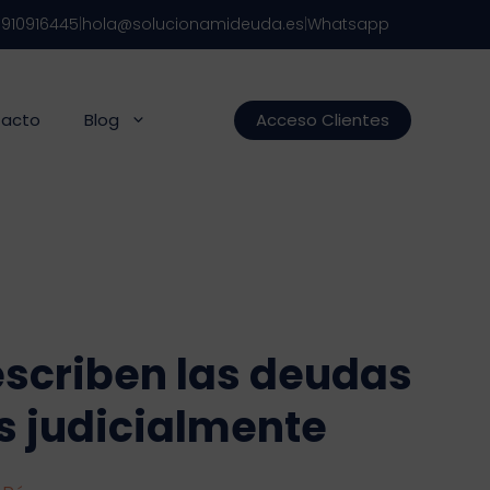
s
910916445
|
hola@solucionamideuda.es
|
Whatsapp
acto
Blog
Acceso Clientes
scriben las deudas
 judicialmente