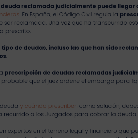
deuda reclamada judicialmente puede llegar a
ancieras
. En España, el Código Civil regula la
presc
er reclamada. Una vez que ha transcurrido este 
a prescrito.
o tipo de deudas, incluso las que han sido rec
os
.
la
prescripción de deudas reclamadas judicial
 probable que el juez ordene el embargo para li
a deuda
y cuándo prescriben
como solución, debe
ha recurrido a los Juzgados para cobrar la deuda.
n expertos en el terreno legal y financiero que p