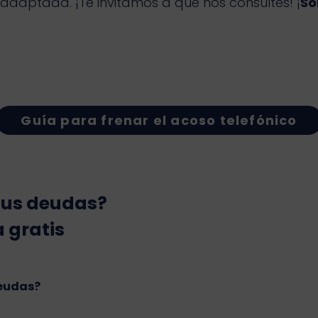
adaptada. ¡Te invitamos a que nos consultes! ¡
So
Guía para frenar el acoso telefónico
tus deudas?
a gratis
deudas?