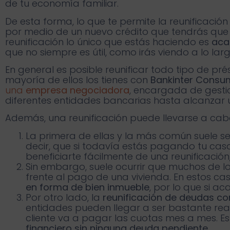
de tu economía familiar.
De esta forma, lo que te permite la reunifica
por medio de un nuevo crédito que tendrás que 
reunificación lo único que estás haciendo es
acab
que no siempre es útil, como irás viendo a lo lar
En general es posible reunificar todo tipo de pré
mayoría de ellos los tienes con
Bankinter Consu
una
empresa negociadora
, encargada de gesti
diferentes entidades bancarias hasta alcanzar 
Además, una reunificación puede llevarse a cab
La primera de ellas y la más común suele s
decir, que si todavía estás pagando tu cas
beneficiarte fácilmente de una reunificació
Sin embargo, suele ocurrir que muchos de l
frente al pago de una vivienda. En estos ca
en forma de bien inmueble
, por lo que si a
Por otro lado, la
reunificación de deudas c
entidades pueden llegar a ser bastante reac
cliente va a pagar las cuotas mes a mes. Es
financiero sin ninguna deuda pendiente
.