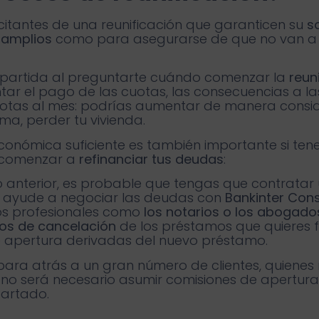
citantes de una reunificación que garanticen su
s
e amplios
como para asegurarse de que no van a 
 partida al preguntarte cuándo comenzar la
reun
ar el pago de las cuotas, las consecuencias a la
cuotas al mes: podrías aumentar de manera consi
ma, perder tu vivienda.
conómica suficiente es también importante si te
s comenzar a
refinanciar tus deudas
:
nterior, es probable que tengas que contratar
te ayude a negociar las deudas con
Bankinter Con
os profesionales como
los notarios o los abogado
os de cancelación
de los préstamos que quieres fin
de apertura derivadas del nuevo préstamo.
ara atrás a un gran número de clientes, quienes
ue no será necesario asumir comisiones de apertur
partado.