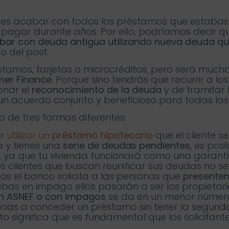
ción es acabar con todos los préstamos que esta
pagar durante años. Por ello, podríamos decir q
ar con deuda antigua utilizando nueva deuda q
go del post.
stamos, tarjetas o microcréditos, pero será mucho 
mer Finance
. Porque sino tendrás que recurrir a los
onar el
reconocimiento de la deuda
y de tramitar 
un acuerdo conjunto y beneficioso para todas las
o de tres formas diferentes:
er
utilizar un
préstamo hipotecario
que el cliente 
a y tienes una
serie de deudas pendientes
, es pos
n, ya que tu vivienda funcionará como una garant
os clientes que buscan reunificar sus deudas no 
sos el banco solicita a las personas que
presenten
cabas en impago ellos pasarán a ser los propietari
on ASNEF o con impagos
se da en un menor número
ias a conceder un préstamo sin tener la segurida
to significa que es fundamental que los solicitan