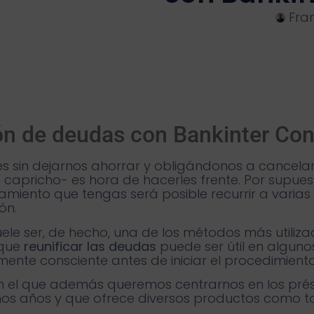
Fra
ión de deudas con Bankinter C
in dejarnos ahorrar y obligándonos a cancelar 
 capricho- es hora de hacerles frente. Por supue
miento que tengas será posible recurrir a varias s
ión.
ele ser, de hecho, una de los métodos más utilizad
 que
reunificar las deudas
puede ser útil en alguno
mente consciente antes de iniciar el procedimient
en el que además queremos centrarnos en los pré
os años y que ofrece diversos productos como tar