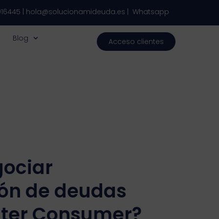
916445
|
hola@solucionamideuda.es
|
Whatsapp
Blog
Acceso clientes
ociar
ión de deudas
nter Consumer?