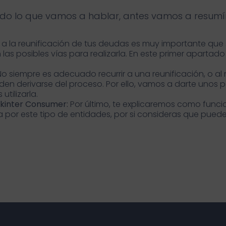
do lo que vamos a hablar, antes vamos a resumí
a la reunificación de tus deudas es muy importante qu
 las posibles vías para realizarla. En este primer apartad
No siempre es adecuado recurrir a una reunificación, o a
den derivarse del proceso. Por ello, vamos a darte unos
tilizarla.
nkinter Consumer:
Por último, te explicaremos como func
a por este tipo de entidades, por si consideras que puedes