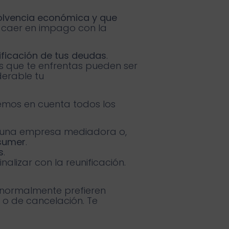
olvencia económica
y que
caer en impago con la
ificación de tus deudas
.
s que te enfrentas pueden ser
derable tu
nemos en cuenta todos los
 una empresa mediadora o,
sumer
.
s
.
alizar con la reunificación.
 normalmente prefieren
a o de cancelación. Te