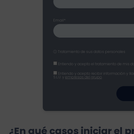
Email*
ⓘ Tratamiento de sus datos personales
Entiendo y acepto el tratamiento de mis da
Entiendo y acepto recibir información y ll
S.L.U. y
empresas del grupo
.
¿En qué casos iniciar el 