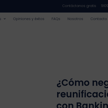
Contáctanos gratis
910
s
Opiniones y éxitos
FAQs
Nosotros
Contacto
¿Cómo neg
reunificac
con Banki