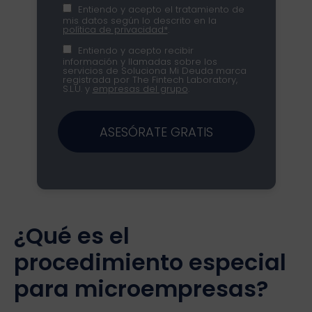
Entiendo y acepto el tratamiento de
mis datos según lo descrito en la
política de privacidad*
.
Entiendo y acepto recibir
información y llamadas sobre los
servicios de Soluciona Mi Deuda marca
registrada por The Fintech Laboratory,
S.L.U. y
empresas del grupo
.
ASESÓRATE GRATIS
¿Qué es el
procedimiento especial
para microempresas?