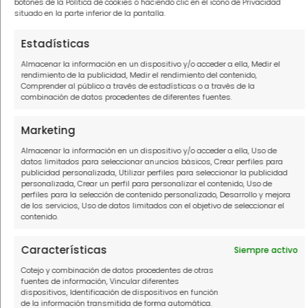
Cuando se da alguno de estos casos, el juez
botones de la Política de cookies o haciendo clic en el icono de Privacidad
situado en la parte inferior de la pantalla.
declara oficialmente que el procedimiento
se ha terminado.
Estadísticas
Almacenar la información en un dispositivo y/o acceder a ella, Medir el
¡Recuerda que vivir libre de deudas es
rendimiento de la publicidad, Medir el rendimiento del contenido,
Comprender al público a través de estadísticas o a través de la
posible! Si quieres ponerte en contacto con
combinación de datos procedentes de diferentes fuentes.
nuestros expertos solo tienes que rellenar el
Marketing
formulario con tus datos personales o, si lo
prefieres, llamar al
910916445
de manera
Almacenar la información en un dispositivo y/o acceder a ella, Uso de
datos limitados para seleccionar anuncios básicos, Crear perfiles para
totalmente gratuita.
publicidad personalizada, Utilizar perfiles para seleccionar la publicidad
personalizada, Crear un perfil para personalizar el contenido, Uso de
perfiles para la selección de contenido personalizado, Desarrollo y mejora
Pide tu asesoría gratuita y sin ningún
de los servicios, Uso de datos limitados con el objetivo de seleccionar el
contenido.
compromiso y da el primer paso para vivir
tranquilo.
Características
Siempre activo
Cotejo y combinación de datos procedentes de otras
Este artículo ha sido escrito por
Francisco
fuentes de información, Vincular diferentes
dispositivos, Identificación de dispositivos en función
Garrido Pérez
, abogado especializado en
de la información transmitida de forma automática.