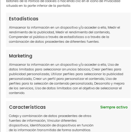
botones de la Política de cookies o haciendo clic en el icono de Privacidad
cierre definitivo.
situado en la parte inferior de la pantalla.
Si necesitas más información sobre este
Estadísticas
proceso, Soluciona Mi Deuda puede
Almacenar la información en un dispositivo y/o acceder a ella, Medir el
rendimiento de la publicidad, Medir el rendimiento del contenido,
ayudarte. Llámanos al
910916445
o, si lo
Comprender al público a través de estadísticas o a través de la
prefieres, rellena el formulario y nos
combinación de datos procedentes de diferentes fuentes.
pondremos en contacto contigo enseguida.
Marketing
Almacenar la información en un dispositivo y/o acceder a ella, Uso de
datos limitados para seleccionar anuncios básicos, Crear perfiles para
publicidad personalizada, Utilizar perfiles para seleccionar la publicidad
personalizada, Crear un perfil para personalizar el contenido, Uso de
Este artículo ha sido escrito por
Olga
perfiles para la selección de contenido personalizado, Desarrollo y mejora
Campello
, abogada especializada en
de los servicios, Uso de datos limitados con el objetivo de seleccionar el
contenido.
derecho bancario y procesal.
Características
Siempre activo
Cotejo y combinación de datos procedentes de otras
fuentes de información, Vincular diferentes
dispositivos, Identificación de dispositivos en función
de la información transmitida de forma automática.