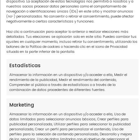
dispositivo. La aceptación de estas tecnologías nos permitirá a nosotros y a
Abogados para tus deudas Málaga
nuestros socios procesar datos personales como el comportamiento de
navegación o identificaciones únicas (IDs) en este sitio y mostrar anuncios
Abogados para tus deudas Tenerife
(no-) personalizados. No consentir o retirar el consentimiento, puede afectar
negativamente a ciertas características y funciones.
Abogados para tus deudas Valencia
Haz clic a continuación para aceptar lo anterior o realizar elecciones más
detalladas. Tus elecciones se aplicarán solo en este sitio. Puedes cambiar tus
ajustes en cualquier momento, incluso retirar tu consentimiento, utilizando los
botones de la Política de cookies o haciendo clic en el icono de Privacidad
situado en la parte inferior de la pantalla.
Información
Estadísticas
Política de privacidad
Almacenar la información en un dispositivo y/o acceder a ella, Medir el
rendimiento de la publicidad, Medir el rendimiento del contenido,
Política de cookies
Comprender al público a través de estadísticas o a través de la
combinación de datos procedentes de diferentes fuentes.
Aviso Legal
Marketing
Contacto
Almacenar la información en un dispositivo y/o acceder a ella, Uso de
datos limitados para seleccionar anuncios básicos, Crear perfiles para
publicidad personalizada, Utilizar perfiles para seleccionar la publicidad
910916445
personalizada, Crear un perfil para personalizar el contenido, Uso de
perfiles para la selección de contenido personalizado, Desarrollo y mejora
hola@solucionamideuda.es
de los servicios, Uso de datos limitados con el objetivo de seleccionar el