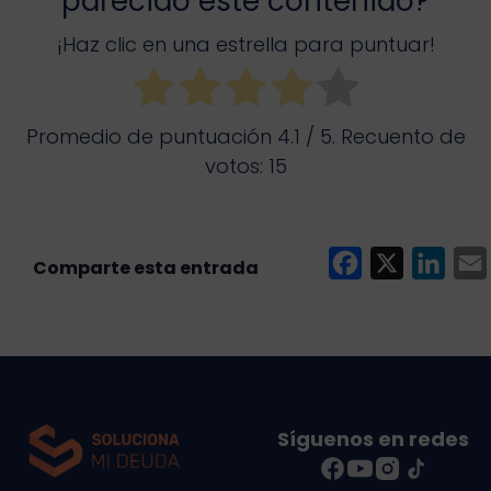
parecido este contenido?
¡Haz clic en una estrella para puntuar!
Promedio de puntuación
4.1
/ 5. Recuento de
votos:
15
F
X
L
a
i
c
n
e
k
i
b
e
l
o
d
Síguenos en redes
o
I