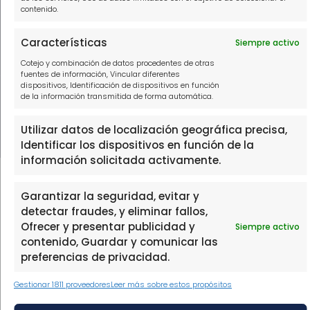
contenido.
WhatsApp
Características
Siempre activo
Cotejo y combinación de datos procedentes de otras
fuentes de información, Vincular diferentes
dispositivos, Identificación de dispositivos en función
THE FINTECH LABORATORY, S.L.U, con domicilio social en PASEO
de la información transmitida de forma automática.
DE LA CASTELLANA 111, 1º, 28046 MADRID, con N.I.F. B88473533,
inscrita en el Registro Mercantil de Madrid, en el Tomo 39602,
Utilizar datos de localización geográfica precisa,
Folio 137, Hoja 702905.
Identificar los dispositivos en función de la
información solicitada activamente.
Garantizar la seguridad, evitar y
detectar fraudes, y eliminar fallos,
Ofrecer y presentar publicidad y
Siempre activo
contenido, Guardar y comunicar las
preferencias de privacidad.
Gestionar 1811 proveedores
Leer más sobre estos propósitos