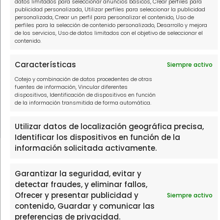
910916445
datos limitados para seleccionar anuncios básicos, Crear perfiles para
publicidad personalizada, Utilizar perfiles para seleccionar la publicidad
personalizada, Crear un perfil para personalizar el contenido, Uso de
hola@solucionamideuda.es
perfiles para la selección de contenido personalizado, Desarrollo y mejora
de los servicios, Uso de datos limitados con el objetivo de seleccionar el
WhatsApp
contenido.
Características
Siempre activo
Cotejo y combinación de datos procedentes de otras
fuentes de información, Vincular diferentes
THE FINTECH LABORATORY, S.L.U, con domicilio social en PASEO
dispositivos, Identificación de dispositivos en función
DE LA CASTELLANA 111, 1º, 28046 MADRID, con N.I.F. B88473533,
de la información transmitida de forma automática.
inscrita en el Registro Mercantil de Madrid, en el Tomo 39602,
Folio 137, Hoja 702905.
Utilizar datos de localización geográfica precisa,
Identificar los dispositivos en función de la
información solicitada activamente.
Garantizar la seguridad, evitar y
detectar fraudes, y eliminar fallos,
Ofrecer y presentar publicidad y
Siempre activo
contenido, Guardar y comunicar las
preferencias de privacidad.