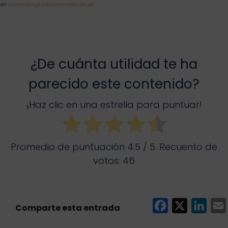
en
contenidos@solucionamideuda.es
.
¿De cuánta utilidad te ha
parecido este contenido?
¡Haz clic en una estrella para puntuar!
Promedio de puntuación
4.5
/ 5. Recuento de
votos:
46
F
X
L
a
i