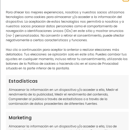
Abogados para tus deudas Las Palmas
Para ofrecer las mejores experiencias, nosotros y nuestros socios utilizamos
tecnologías como cookies para almacenar y/o acceder a la información del
Abogados para tus deudas Málaga
dispositivo. La aceptación de estas tecnologías nos permitirá a nosotros y a
nuestros socios procesar datos personales como el comportamiento de
Abogados para tus deudas Tenerife
navegación o identificaciones únicas (IDs) en este sitio y mostrar anuncios
(no-) personalizados. No consentir o retirar el consentimiento, puede afectar
negativamente a ciertas características y funciones.
Abogados para tus deudas Valencia
Haz clic a continuación para aceptar lo anterior o realizar elecciones más
detalladas. Tus elecciones se aplicarán solo en este sitio. Puedes cambiar tus
ajustes en cualquier momento, incluso retirar tu consentimiento, utilizando los
botones de la Política de cookies o haciendo clic en el icono de Privacidad
Información
situado en la parte inferior de la pantalla.
Política de privacidad
Estadísticas
Almacenar la información en un dispositivo y/o acceder a ella, Medir el
Política de cookies
rendimiento de la publicidad, Medir el rendimiento del contenido,
Comprender al público a través de estadísticas o a través de la
Aviso Legal
combinación de datos procedentes de diferentes fuentes.
Contacto
Marketing
Almacenar la información en un dispositivo y/o acceder a ella, Uso de