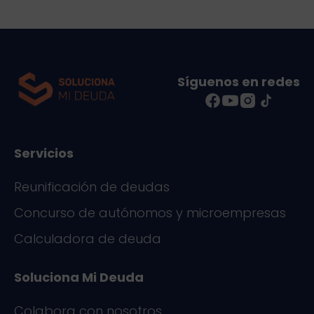
c
n
e
k
i
b
e
l
o
d
Síguenos en redes
o
I
k
n
Servicios
Reunificación de deudas
Concurso de autónomos y microempresas
Calculadora de deuda
Soluciona Mi Deuda
Colabora con nosotros