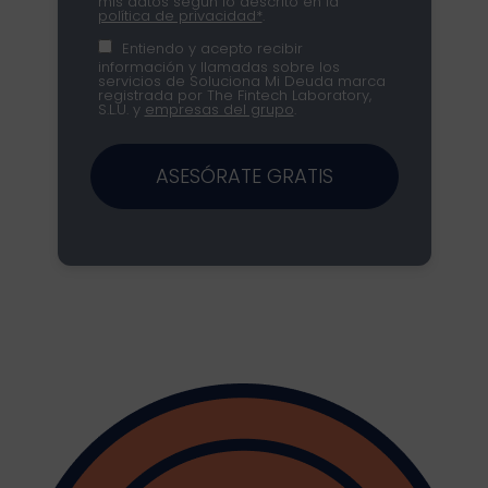
mis datos según lo descrito en la
política de privacidad*
.
Entiendo y acepto recibir
información y llamadas sobre los
servicios de Soluciona Mi Deuda marca
registrada por The Fintech Laboratory,
S.L.U. y
empresas del grupo
.
ASESÓRATE GRATIS