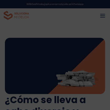
Saltar
910916445
|
hola@solucionamideuda.es
|
Whatsapp
al
M
contenido
¿Cómo se lleva a