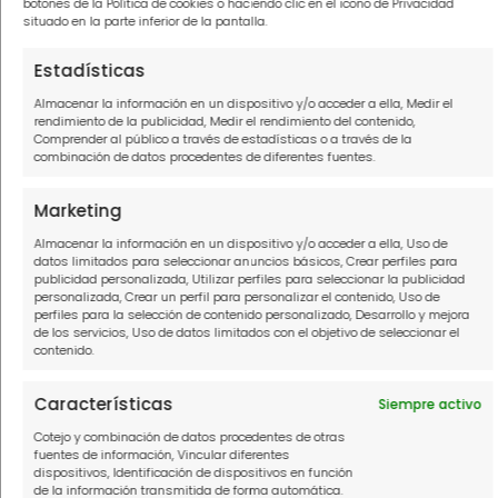
botones de la Política de cookies o haciendo clic en el icono de Privacidad
situado en la parte inferior de la pantalla.
En definitiva, si te vas a divorciar o
Estadísticas
simplemente quieres cambiar el régimen
Almacenar la información en un dispositivo y/o acceder a ella, Medir el
matrimonial de gananciales a separación
rendimiento de la publicidad, Medir el rendimiento del contenido,
Comprender al público a través de estadísticas o a través de la
de bienes, tendrás que disolver la sociedad
combinación de datos procedentes de diferentes fuentes.
conyugal con el reparto de bienes y deudas
correspondiente.
Marketing
Almacenar la información en un dispositivo y/o acceder a ella, Uso de
datos limitados para seleccionar anuncios básicos, Crear perfiles para
En los casos que recibas deudas tras la
publicidad personalizada, Utilizar perfiles para seleccionar la publicidad
disolución, uno de los abogados
personalizada, Crear un perfil para personalizar el contenido, Uso de
perfiles para la selección de contenido personalizado, Desarrollo y mejora
de
Soluciona Mi Deuda
podrá ayudarte
de los servicios, Uso de datos limitados con el objetivo de seleccionar el
contenido.
a
reunificar
las deudas a la vez que las
renegocia y reclama aquellos intereses que
Características
Siempre activo
sean usuarios.
Cotejo y combinación de datos procedentes de otras
fuentes de información, Vincular diferentes
dispositivos, Identificación de dispositivos en función
Si no sabes la cantidad ni el tipo de deuda
de la información transmitida de forma automática.