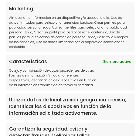
Información
Marketing
Almacenar la información en un dispositivo y/o acceder a ella, Uso de
Política de privacidad
datos limitados para seleccionar anuncios básicos, Crear perfiles para
publicidad personalizada, Utilizar perfiles para seleccionar la publicidad
Política de cookies
personalizada, Crear un perfil para personalizar el contenido, Uso de
perfiles para la selección de contenido personalizado, Desarrollo y mejora
Aviso Legal
de los servicios, Uso de datos limitados con el objetivo de seleccionar el
contenido.
Contacto
Características
Siempre activo
Cotejo y combinación de datos procedentes de otras
910916445
fuentes de información, Vincular diferentes
dispositivos, Identificación de dispositivos en función
hola@solucionamideuda.es
de la información transmitida de forma automática.
WhatsApp
Utilizar datos de localización geográfica precisa,
Identificar los dispositivos en función de la
información solicitada activamente.
Garantizar la seguridad, evitar y
THE FINTECH LABORATORY, S.L.U, con domicilio social en PASEO
DE LA CASTELLANA 111, 1º, 28046 MADRID, con N.I.F. B88473533,
detectar fraudes, y eliminar fallos,