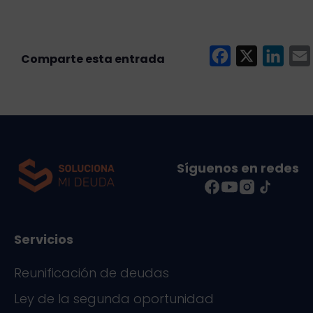
F
X
L
a
i
c
n
e
k
i
b
e
l
o
d
Síguenos en redes
o
I
k
n
Servicios
Reunificación de deudas
Ley de la segunda oportunidad