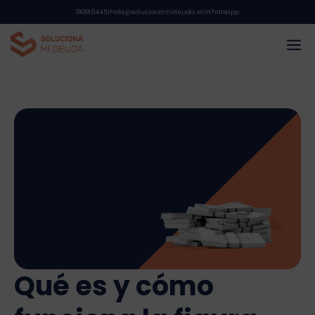
Saltar
910916445
|
hola@solucionamideuda.es
|
Whatsapp
al
M
contenido
Qué es y cómo