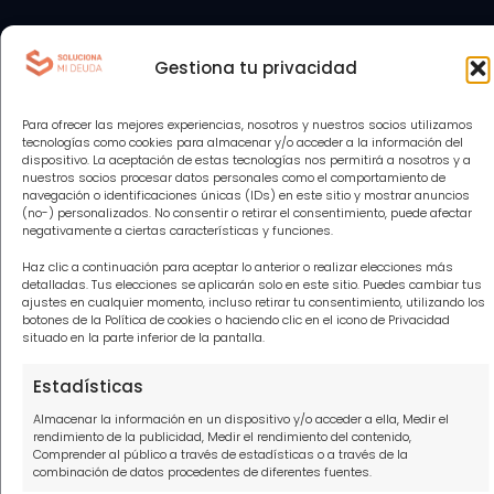
Abogados en tu zona
Gestiona tu privacidad
Abogados para tus deudas Madrid
Para ofrecer las mejores experiencias, nosotros y nuestros socios utilizamos
Abogados para tus deudas Sevilla
tecnologías como cookies para almacenar y/o acceder a la información del
dispositivo. La aceptación de estas tecnologías nos permitirá a nosotros y a
Abogados para tus deudas Barcelona
nuestros socios procesar datos personales como el comportamiento de
navegación o identificaciones únicas (IDs) en este sitio y mostrar anuncios
Abogados para tus deudas Alicante
(no-) personalizados. No consentir o retirar el consentimiento, puede afectar
negativamente a ciertas características y funciones.
Abogados para tus deudas Cádiz
Haz clic a continuación para aceptar lo anterior o realizar elecciones más
detalladas. Tus elecciones se aplicarán solo en este sitio. Puedes cambiar tus
Abogados para tus deudas Las Palmas
ajustes en cualquier momento, incluso retirar tu consentimiento, utilizando los
botones de la Política de cookies o haciendo clic en el icono de Privacidad
Abogados para tus deudas Málaga
situado en la parte inferior de la pantalla.
Abogados para tus deudas Tenerife
Estadísticas
Abogados para tus deudas Valencia
Almacenar la información en un dispositivo y/o acceder a ella, Medir el
rendimiento de la publicidad, Medir el rendimiento del contenido,
Comprender al público a través de estadísticas o a través de la
combinación de datos procedentes de diferentes fuentes.