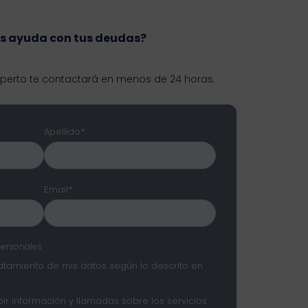
s ayuda con tus deudas?
xperto te contactará en menos de 24 horas.
Apellido*
Email*
personales
ratamiento de mis datos según lo descrito en
ir información y llamadas sobre los servicios