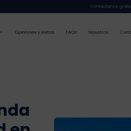
Contáctanos grati
Opiniones y éxitos
FAQs
Nosotros
Cont
unda
d en