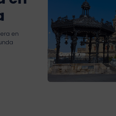
a
iera en
gunda