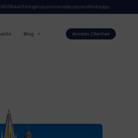
s
910916445
|
hola@solucionamideuda.es
|
Whatsapp
acto
Blog
Acceso Clientes