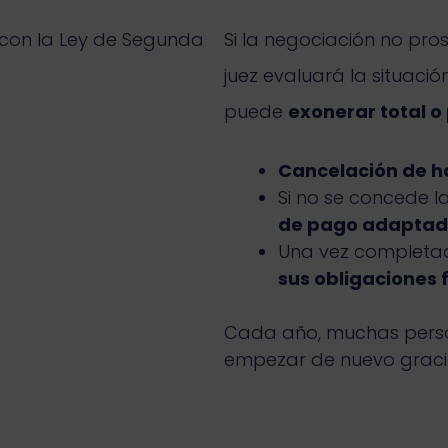
 con la Ley de Segunda
Si la negociación no pros
juez evaluará la situaci
puede
exonerar total o
Cancelación de ha
Si no se concede l
de pago adapta
Una vez completad
sus obligaciones 
Cada año, muchas pers
empezar de nuevo gracia