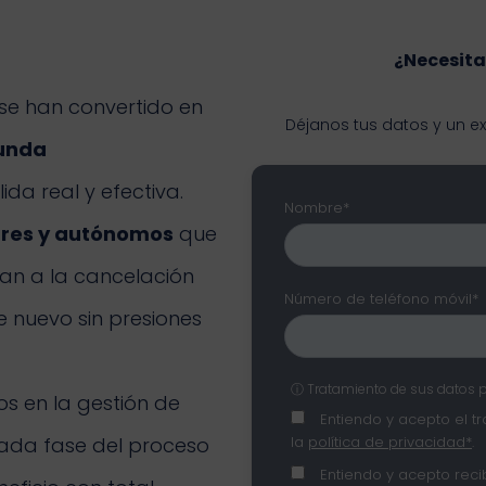
¿Necesita
se han convertido en
Déjanos tus datos y un e
unda
da real y efectiva.
Nombre*
ares y autónomos
que
an a la cancelación
Número de teléfono móvil*
nuevo sin presiones
ⓘ Tratamiento de sus datos 
os en la gestión de
Entiendo y acepto el t
la
política de privacidad*
.
cada fase del proceso
Entiendo y acepto recib