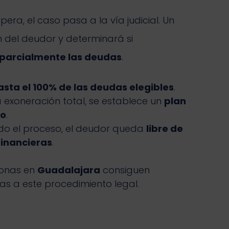
pera, el caso pasa a la vía judicial. Un
ón del deudor y determinará si
 parcialmente las deudas
.
sta el 100% de las deudas elegibles
.
a exoneración total, se establece un
plan
do
.
o el proceso, el deudor queda
libre de
financieras
.
onas en
Guadalajara
consiguen
s a este procedimiento legal.