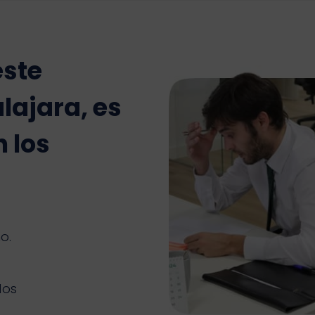
este
ajara, es
 los
o.
dos