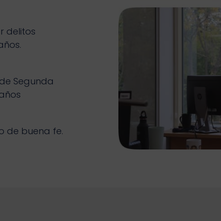
 delitos
años.
 de Segunda
 años
 de buena fe.