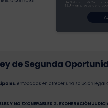
ficio con total
de Soluciona Mi Deuda mar
S.L.U. y
empresas del grupo
A
Ley de Segunda Oportuni
cipales
, enfocadas en ofrecer una solución lega
BLES Y NO EXONERABLES
2. EXONERACIÓN JUDICI