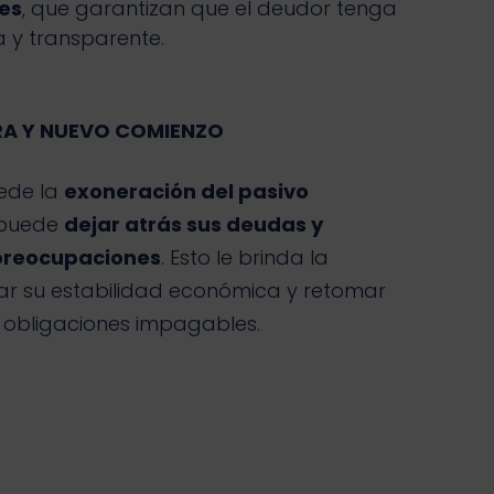
ses
, que garantizan que el deudor tenga
 y transparente.
ERA Y NUEVO COMIENZO
cede la
exoneración del pasivo
r puede
dejar atrás sus deudas y
preocupaciones
. Esto le brinda la
r su estabilidad económica y retomar
as obligaciones impagables.