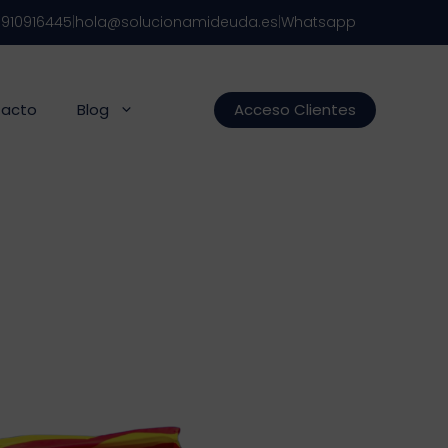
s
910916445
|
hola@solucionamideuda.es
|
Whatsapp
acto
Blog
Acceso Clientes