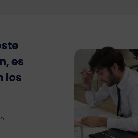
este
, es
 los
o.