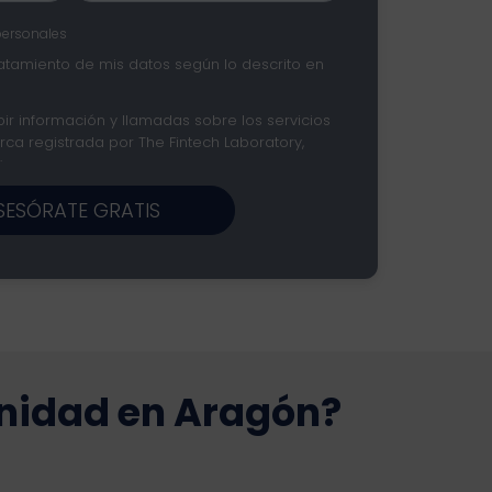
personales
ratamiento de mis datos según lo descrito en
ir información y llamadas sobre los servicios
ca registrada por The Fintech Laboratory,
.
SESÓRATE GRATIS
nidad en Aragón?