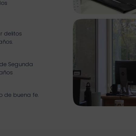
dos
 delitos
años.
 de Segunda
 años
 de buena fe.