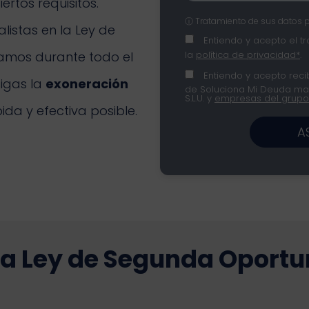
rtos requisitos.
ⓘ Tratamiento de sus datos 
listas en la Ley de
Entiendo y acepto el t
la
política de privacidad*
.
mos durante todo el
Entiendo y acepto recib
igas la
exoneración
de Soluciona Mi Deuda mar
S.L.U. y
empresas del grupo
da y efectiva posible.
A
la Ley de Segunda Oportu