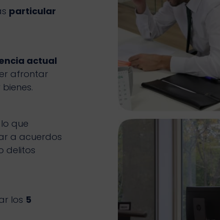
as
particular
encia actual
der afrontar
 bienes.
, lo que
gar a acuerdos
 delitos
ar los
5