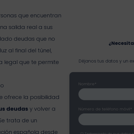
ersonas que encuentran
na salida real a sus
ulado deudas que no
¿Necesita
z al final del túnel,
Déjanos tus datos y un e
a legal que te permite
Nombre*
to
te ofrece la posibilidad
tus deudas
y volver a
Número de teléfono móvil*
Se trata de un
ación española desde
ⓘ Tratamiento de sus datos 