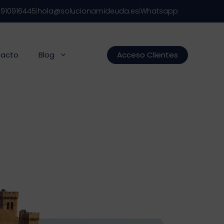
s
910916445
|
hola@solucionamideuda.es
|
Whatsapp
acto
Blog
Acceso Clientes