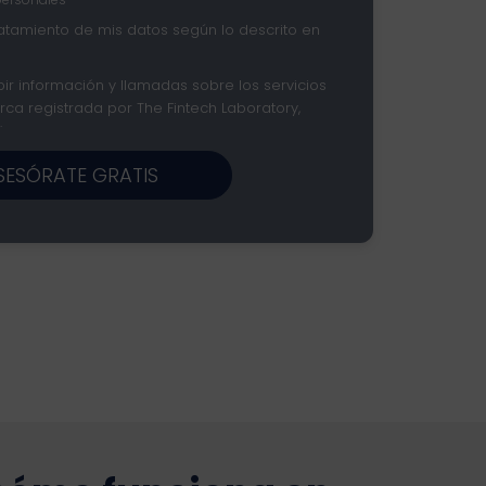
ratamiento de mis datos según lo descrito en
ir información y llamadas sobre los servicios
ca registrada por The Fintech Laboratory,
.
SESÓRATE GRATIS