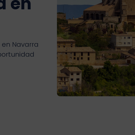
d en
a en Navarra
portunidad