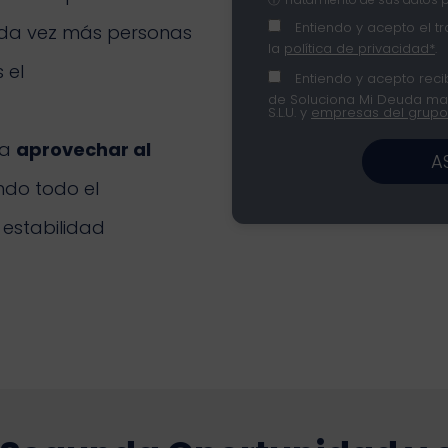
Entiendo y acepto el t
da vez más personas
la
política de privacidad*
.
 el
Entiendo y acepto recib
de Soluciona Mi Deuda mar
S.L.U. y
empresas del grupo
 a
aprovechar al
A
ndo todo el
estabilidad