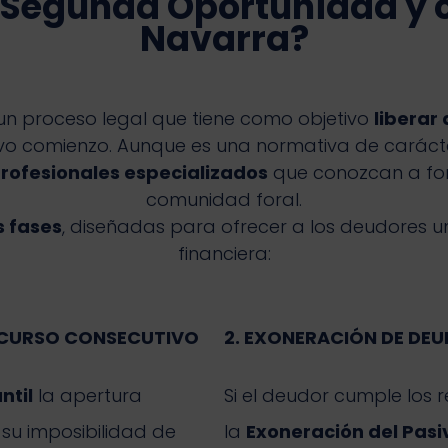
e Segunda Oportunidad y
Navarra?
un proceso legal que tiene como objetivo
liberar
o comienzo. Aunque es una normativa de carácter
rofesionales especializados
que conozcan a fond
comunidad foral.
 fases
, diseñadas para ofrecer a los deudores una
financiera:
ONCURSO CONSECUTIVO
2. EXONERACIÓN DE DEU
ntil
la apertura
Si el deudor cumple los r
 su imposibilidad de
la
Exoneración del Pasiv