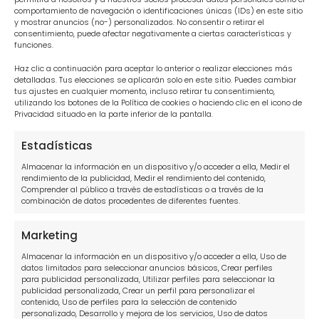
Canal de denuncias
comportamiento de navegación o identificaciones únicas (IDs) en este sitio
y mostrar anuncios (no-) personalizados. No consentir o retirar el
consentimiento, puede afectar negativamente a ciertas características y
funciones.
Abogados en tu zona
Haz clic a continuación para aceptar lo anterior o realizar elecciones más
detalladas. Tus elecciones se aplicarán solo en este sitio. Puedes cambiar
Abogados para tus deudas Madrid
tus ajustes en cualquier momento, incluso retirar tu consentimiento,
utilizando los botones de la Política de cookies o haciendo clic en el icono de
Abogados para tus deudas Sevilla
Privacidad situado en la parte inferior de la pantalla.
Abogados para tus deudas Barcelona
Estadísticas
Abogados para tus deudas Alicante
Almacenar la información en un dispositivo y/o acceder a ella, Medir el
rendimiento de la publicidad, Medir el rendimiento del contenido,
Abogados para tus deudas Cádiz
Comprender al público a través de estadísticas o a través de la
combinación de datos procedentes de diferentes fuentes.
Abogados para tus deudas Las Palmas
Marketing
Abogados para tus deudas Málaga
Almacenar la información en un dispositivo y/o acceder a ella, Uso de
Abogados para tus deudas Tenerife
datos limitados para seleccionar anuncios básicos, Crear perfiles
para publicidad personalizada, Utilizar perfiles para seleccionar la
publicidad personalizada, Crear un perfil para personalizar el
Abogados para tus deudas Valencia
contenido, Uso de perfiles para la selección de contenido
personalizado, Desarrollo y mejora de los servicios, Uso de datos