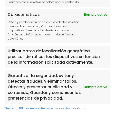
limitados con el objetivo de seleccionar el contenido.
Información
Características
Siempre activo
Cotejo y combinación de datos procedentes de otras
Política de privacidad
fuentes de información, Vincular diferentes
dispositivos, Identificación de dispositivos en
Política de cookies
función de la información transmitida de forma
automática.
Aviso Legal
Utilizar datos de localización geográfica
precisa, Identificar los dispositivos en función
Contacto
de la información solicitada activamente.
910916445
Garantizar la seguridad, evitar y
hola@solucionamideuda.es
detectar fraudes, y eliminar fallos,
Ofrecer y presentar publicidad y
Siempre activo
WhatsApp
contenido, Guardar y comunicar las
preferencias de privacidad.
Gestionar 1811 proveedores
Leer más sobre estos propósitos