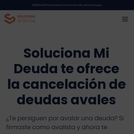
Saltar
910916445
|
hola@solucionamideuda.es
|
Whatsapp
al
M
contenido
Soluciona Mi
Deuda te ofrece
la cancelación de
deudas avales
¿Te persiguen por avalar una deuda? Si
firmaste como avalista y ahora te