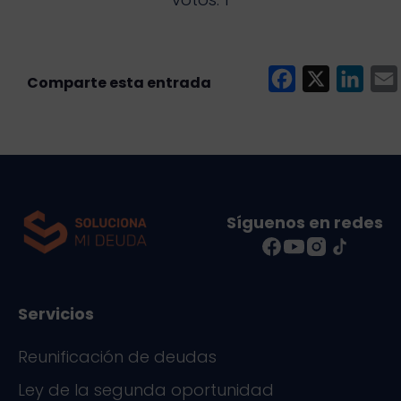
F
X
L
a
i
c
n
e
k
i
b
e
l
o
d
Síguenos en redes
o
I
k
n
Servicios
Reunificación de deudas
Ley de la segunda oportunidad