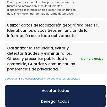
DE LA CASTELLANA 111, 1º, 28046 MADRID, con N.I.F. B88473533,
Cotejo y combinación de datos procedentes de otras
inscrita en el Registro Mercantil de Madrid, en el Tomo 39602,
fuentes de información, Vincular diferentes
dispositivos, Identificación de dispositivos en función
Folio 137, Hoja 702905.
de la información transmitida de forma automática.
Utilizar datos de localización geográfica precisa,
Identificar los dispositivos en función de la
información solicitada activamente.
Garantizar la seguridad, evitar y
detectar fraudes, y eliminar fallos,
Ofrecer y presentar publicidad y
Siempre activo
contenido, Guardar y comunicar las
preferencias de privacidad.
Gestionar 1811 proveedores
Leer más sobre estos propósitos
Aceptar todas
Denegar todas