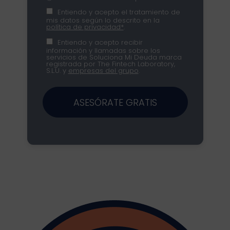
Entiendo y acepto el tratamiento de
mis datos según lo descrito en la
política de privacidad*
.
Entiendo y acepto recibir
información y llamadas sobre los
servicios de Soluciona Mi Deuda marca
registrada por The Fintech Laboratory,
S.L.U. y
empresas del grupo
.
ASESÓRATE GRATIS