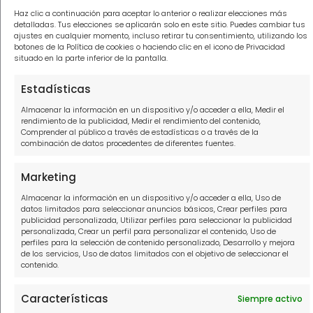
Haz clic a continuación para aceptar lo anterior o realizar elecciones más
Información
detalladas. Tus elecciones se aplicarán solo en este sitio. Puedes cambiar tus
ajustes en cualquier momento, incluso retirar tu consentimiento, utilizando los
botones de la Política de cookies o haciendo clic en el icono de Privacidad
Política de privacidad
situado en la parte inferior de la pantalla.
Política de cookies
Estadísticas
Aviso Legal
Almacenar la información en un dispositivo y/o acceder a ella, Medir el
rendimiento de la publicidad, Medir el rendimiento del contenido,
Comprender al público a través de estadísticas o a través de la
Contacto
combinación de datos procedentes de diferentes fuentes.
910916445
Marketing
hola@solucionamideuda.es
Almacenar la información en un dispositivo y/o acceder a ella, Uso de
datos limitados para seleccionar anuncios básicos, Crear perfiles para
publicidad personalizada, Utilizar perfiles para seleccionar la publicidad
WhatsApp
personalizada, Crear un perfil para personalizar el contenido, Uso de
perfiles para la selección de contenido personalizado, Desarrollo y mejora
de los servicios, Uso de datos limitados con el objetivo de seleccionar el
contenido.
Características
Siempre activo
THE FINTECH LABORATORY, S.L.U, con domicilio social en PASEO