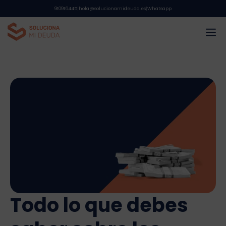
Saltar
910916445
|
hola@solucionamideuda.es
|
Whatsapp
al
M
contenido
Todo lo que debes