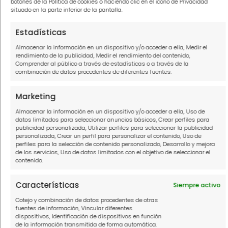
botones de la Política de cookies o haciendo clic en el icono de Privacidad
condiciones.ç
situado en la parte inferior de la pantalla.
Se mostrará la confirmación de tu
Estadísticas
registro en la clave junto al código de
Almacenar la información en un dispositivo y/o acceder a ella, Medir el
activación que te permita acceder de
rendimiento de la publicidad, Medir el rendimiento del contenido,
forma permanente a tu clave.
Comprender al público a través de estadísticas o a través de la
combinación de datos procedentes de diferentes fuentes.
Si no posees certificado electrónico te
Marketing
puedes registrar así:
Almacenar la información en un dispositivo y/o acceder a ella, Uso de
datos limitados para seleccionar anuncios básicos, Crear perfiles para
publicidad personalizada, Utilizar perfiles para seleccionar la publicidad
Introduce la opción de “registrarse en
personalizada, Crear un perfil para personalizar el contenido, Uso de
perfiles para la selección de contenido personalizado, Desarrollo y mejora
Clave” y coloca tu número de
de los servicios, Uso de datos limitados con el objetivo de seleccionar el
documento de identidad y el dato de
contenido.
contraste.
Características
Siempre activo
Haz clic en “acepto el envío de la carta
Cotejo y combinación de datos procedentes de otras
de invitación”. Dicha carta deberás
fuentes de información, Vincular diferentes
recibirla en tu dirección de domicilio
dispositivos, Identificación de dispositivos en función
de la información transmitida de forma automática.