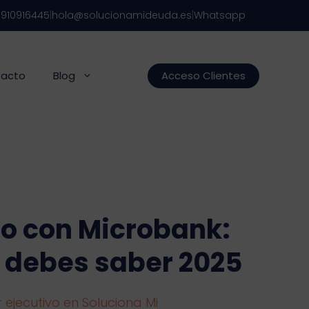
s
910916445
|
hola@solucionamideuda.es
|
Whatsapp
acto
Blog
Acceso Clientes
to con Microbank:
e debes saber 2025
 ejecutivo en Soluciona Mi