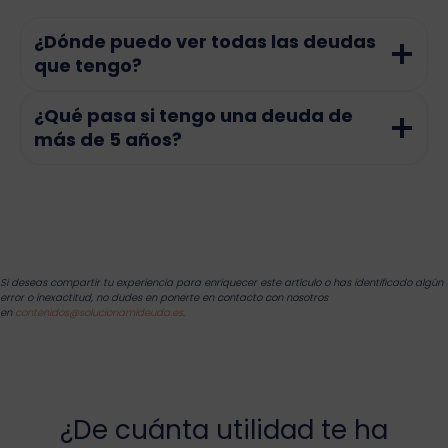
¿Dónde puedo ver todas las deudas
que tengo?
¿Qué pasa si tengo una deuda de
más de 5 años?
Si deseas compartir tu experiencia para enriquecer este artículo o has identificado algún
error o inexactitud, no dudes en ponerte en contacto con nosotros
en
contenidos@solucionamideuda.es
.
¿De cuánta utilidad te ha