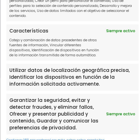
personalizada, Crear un perfil para personalizar el contenido, Uso de
hola@solucionamideuda.es
perfiles para la selección de contenido personalizado, Desarrollo y mejora
de los servicios, Uso de datos limitados con el objetivo de seleccionar el
WhatsApp
contenido.
Características
Siempre activo
Cotejo y combinación de datos procedentes de otras
fuentes de información, Vincular diferentes
THE FINTECH LABORATORY, S.L.U, con domicilio social en PASEO
dispositivos, Identificación de dispositivos en función
DE LA CASTELLANA 111, 1º, 28046 MADRID, con N.I.F. B88473533,
de la información transmitida de forma automática.
inscrita en el Registro Mercantil de Madrid, en el Tomo 39602,
Folio 137, Hoja 702905.
Utilizar datos de localización geográfica precisa,
Identificar los dispositivos en función de la
información solicitada activamente.
Garantizar la seguridad, evitar y
detectar fraudes, y eliminar fallos,
Ofrecer y presentar publicidad y
Siempre activo
contenido, Guardar y comunicar las
preferencias de privacidad.