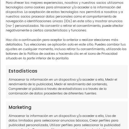
Para ofrecer las mejores experiencias, nosotros y nuestros socios utilizamos
tecnologías como cookies para almacenar y/o acceder a la información del
Abogados para tus deudas Málaga
dispositivo. La aceptación de estas tecnologías nos permitirá a nosotros y a
nuestros socios procesar datos personales como el comportamiento de
Abogados para tus deudas Tenerife
navegación o identificaciones únicas (IDs) en este sitio y mostrar anuncios
(no-) personalizados. No consentir o retirar el consentimiento, puede afectar
negativamente a ciertas características y funciones.
Abogados para tus deudas Valencia
Haz clic a continuación para aceptar lo anterior o realizar elecciones más
detalladas. Tus elecciones se aplicarán solo en este sitio. Puedes cambiar tus
ajustes en cualquier momento, incluso retirar tu consentimiento, utilizando los
botones de la Política de cookies o haciendo clic en el icono de Privacidad
Información
situado en la parte inferior de la pantalla.
Política de privacidad
Estadísticas
Almacenar la información en un dispositivo y/o acceder a ella, Medir el
Política de cookies
rendimiento de la publicidad, Medir el rendimiento del contenido,
Comprender al público a través de estadísticas o a través de la
Aviso Legal
combinación de datos procedentes de diferentes fuentes.
Contacto
Marketing
Almacenar la información en un dispositivo y/o acceder a ella, Uso de
910916445
datos limitados para seleccionar anuncios básicos, Crear perfiles para
publicidad personalizada, Utilizar perfiles para seleccionar la publicidad