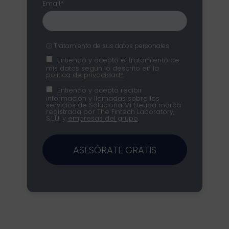
Email*
ⓘ Tratamiento de sus datos personales
Entiendo y acepto el tratamiento de
mis datos según lo descrito en la
política de privacidad*
.
Entiendo y acepto recibir
información y llamadas sobre los
servicios de Soluciona Mi Deuda marca
registrada por The Fintech Laboratory,
S.L.U. y
empresas del grupo
.
ASESÓRATE GRATIS