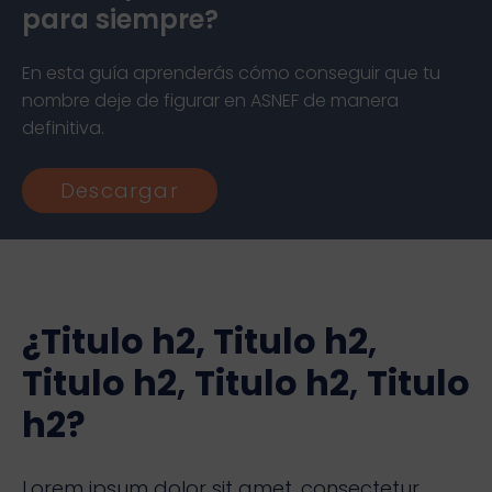
para siempre?
En esta guía aprenderás cómo conseguir que tu
nombre deje de figurar en ASNEF de manera
definitiva.
Descargar
¿Titulo h2,
Titulo h2
,
Titulo h2
,
Titulo h2
,
Titulo
h2?
Lorem ipsum dolor sit amet, consectetur