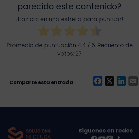
parecido este contenido?
¡Haz clic en una estrella para puntuar!
Promedio de puntuación
4.4
/ 5. Recuento de
votos:
27
F
X
L
a
i
c
n
e
k
i
b
e
l
o
d
Síguenos en redes
o
I