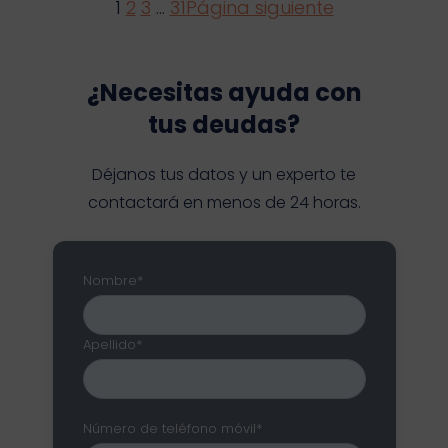
1
2
3
…
31
Página siguiente
¿Necesitas ayuda con
tus deudas?
Déjanos tus datos y un experto te
contactará en menos de 24 horas.
Nombre*
Apellido*
Número de teléfono móvil*