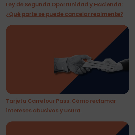
Ley de Segunda Oportunidad y Hacienda:
¿Qué parte se puede cancelar realmente?
Tarjeta Carrefour Pass: Cómo reclamar
intereses abusivos y usura