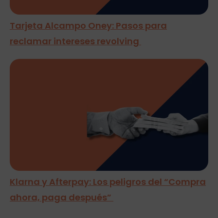
Tarjeta Alcampo Oney: Pasos para
reclamar intereses revolving
Klarna y Afterpay: Los peligros del “Compra
ahora, paga después”