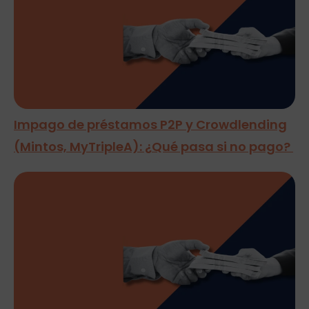
Impago de préstamos P2P y Crowdlending
(Mintos, MyTripleA): ¿Qué pasa si no pago?