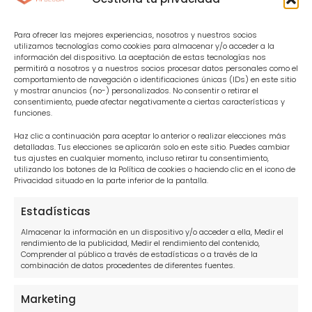
Canal de denuncias
Para ofrecer las mejores experiencias, nosotros y nuestros socios
utilizamos tecnologías como cookies para almacenar y/o acceder a la
Abogados en tu zona
información del dispositivo. La aceptación de estas tecnologías nos
permitirá a nosotros y a nuestros socios procesar datos personales como el
comportamiento de navegación o identificaciones únicas (IDs) en este sitio
Abogados para tus deudas Madrid
y mostrar anuncios (no-) personalizados. No consentir o retirar el
consentimiento, puede afectar negativamente a ciertas características y
Abogados para tus deudas Sevilla
funciones.
Abogados para tus deudas Barcelona
Haz clic a continuación para aceptar lo anterior o realizar elecciones más
detalladas. Tus elecciones se aplicarán solo en este sitio. Puedes cambiar
tus ajustes en cualquier momento, incluso retirar tu consentimiento,
Abogados para tus deudas Alicante
utilizando los botones de la Política de cookies o haciendo clic en el icono de
Privacidad situado en la parte inferior de la pantalla.
Abogados para tus deudas Cádiz
Estadísticas
Abogados para tus deudas Las Palmas
Almacenar la información en un dispositivo y/o acceder a ella, Medir el
Abogados para tus deudas Málaga
rendimiento de la publicidad, Medir el rendimiento del contenido,
Comprender al público a través de estadísticas o a través de la
Abogados para tus deudas Tenerife
combinación de datos procedentes de diferentes fuentes.
Abogados para tus deudas Valencia
Marketing