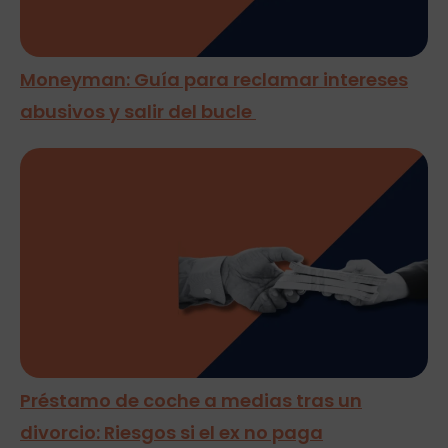
Moneyman: Guía para reclamar intereses
abusivos y salir del bucle
Préstamo de coche a medias tras un
divorcio: Riesgos si el ex no paga