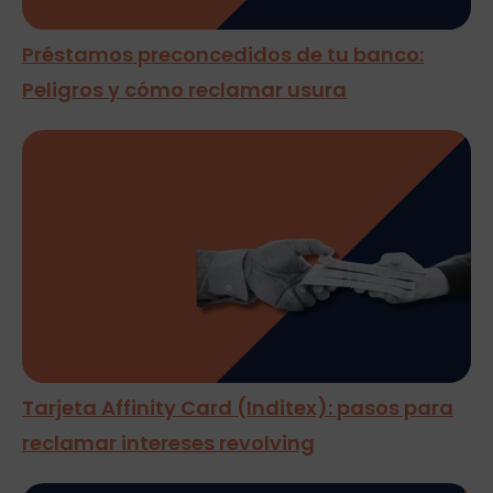
Préstamos preconcedidos de tu banco:
Peligros y cómo reclamar usura
Tarjeta Affinity Card (Inditex): pasos para
reclamar intereses revolving