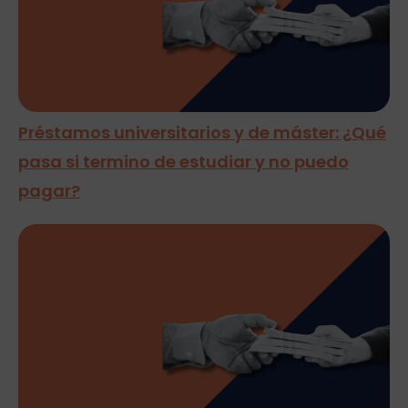
Préstamos universitarios y de máster: ¿Qué
pasa si termino de estudiar y no puedo
pagar?