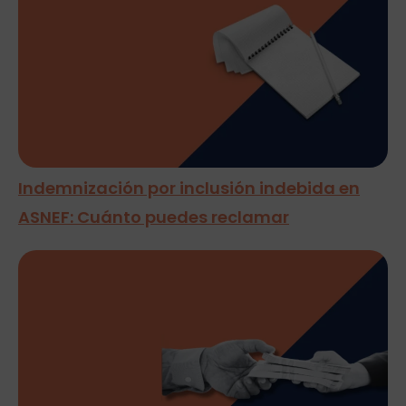
Indemnización por inclusión indebida en
ASNEF: Cuánto puedes reclamar