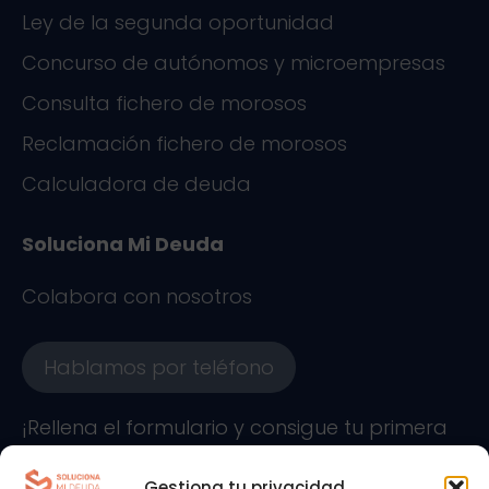
Ley de la segunda oportunidad
Concurso de autónomos y microempresas
Consulta fichero de morosos
Reclamación fichero de morosos
Calculadora de deuda
Soluciona Mi Deuda
Colabora con nosotros
Hablamos por teléfono
¡Rellena el formulario y consigue tu primera
asesoría gratuita!
Gestiona tu privacidad