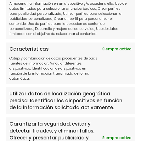
Almacenar la información en un dispositivo y/o acceder a ella, Uso de
datos limitados para seleccionar anuncios básicos, Crear perfiles
para publicidad personalizada, Utilizar perfiles para seleccionar la
Información
publicidad personalizada, Crear un perfil para personalizar el
contenido, Uso de perfiles para la selección de contenido
personalizado, Desarrollo y mejora de los servicios, Uso de datos
Política de privacidad
limitados con el objetivo de seleccionar el contenido.
Política de cookies
Características
Siempre activo
Aviso Legal
Cotejo y combinación de datos procedentes de otras
fuentes de información, Vincular diferentes
dispositivos, Identificación de dispositivos en
Contacto
función de la información transmitida de forma
automática.
910916445
Utilizar datos de localización geográfica
hola@solucionamideuda.es
precisa, Identificar los dispositivos en función
de la información solicitada activamente.
WhatsApp
Garantizar la seguridad, evitar y
detectar fraudes, y eliminar fallos,
Ofrecer y presentar publicidad y
Siempre activo