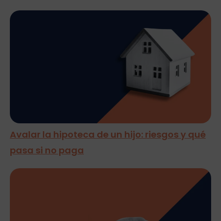
Avalar la hipoteca de un hijo: riesgos y qué
pasa si no paga