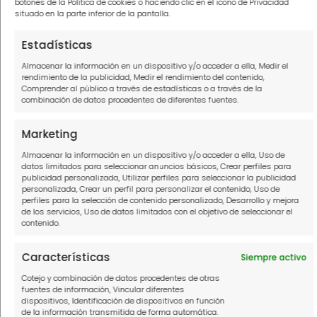
botones de la Política de cookies o haciendo clic en el icono de Privacidad
Te recordamos que prestes especial
situado en la parte inferior de la pantalla.
atención a los intereses. Algunas
entidades aplican intereses
Estadísticas
elevadísimos que pueden rozar la
Almacenar la información en un dispositivo y/o acceder a ella, Medir el
rendimiento de la publicidad, Medir el rendimiento del contenido,
usura.
Comprender al público a través de estadísticas o a través de la
combinación de datos procedentes de diferentes fuentes.
Si has adquirido un préstamo personal con
Marketing
Credimarket y no estás seguro de los
Almacenar la información en un dispositivo y/o acceder a ella, Uso de
intereses que estás pagando, puedes
datos limitados para seleccionar anuncios básicos, Crear perfiles para
consultarnos sin compromiso.
publicidad personalizada, Utilizar perfiles para seleccionar la publicidad
personalizada, Crear un perfil para personalizar el contenido, Uso de
perfiles para la selección de contenido personalizado, Desarrollo y mejora
de los servicios, Uso de datos limitados con el objetivo de seleccionar el
Si te registras en nuestro formulario, uno de
contenido.
nuestros asesores te llamará, escuchará tu
caso sin compromiso y te contará cómo
Características
Siempre activo
podremos ayudarte.
Cotejo y combinación de datos procedentes de otras
fuentes de información, Vincular diferentes
dispositivos, Identificación de dispositivos en función
Soluciona Mi Deuda cuenta
de la información transmitida de forma automática.