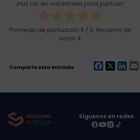
¡Haz clic en una estrella para puntuar!
Promedio de puntuación
5
/ 5. Recuento de
votos:
4
F
X
L
a
i
c
n
e
k
i
b
e
l
o
d
Síguenos en redes
o
I
k
n