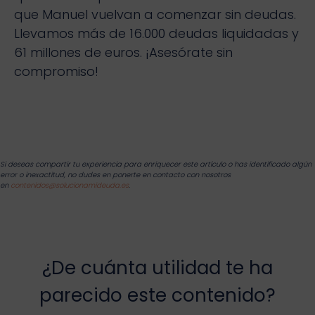
que Manuel vuelvan a comenzar sin deudas.
Llevamos más de 16.000 deudas liquidadas y
61 millones de euros. ¡Asesórate sin
compromiso!
Si deseas compartir tu experiencia para enriquecer este artículo o has identificado algún
error o inexactitud, no dudes en ponerte en contacto con nosotros
en
contenidos@solucionamideuda.es
.
¿De cuánta utilidad te ha
parecido este contenido?