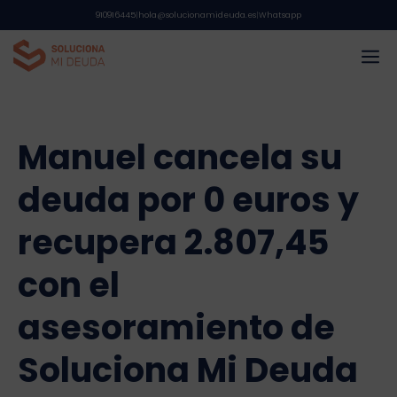
Saltar
910916445
|
hola@solucionamideuda.es
|
Whatsapp
al
M
contenido
Manuel cancela su
deuda por 0 euros y
recupera 2.807,45
con el
asesoramiento de
Soluciona Mi Deuda