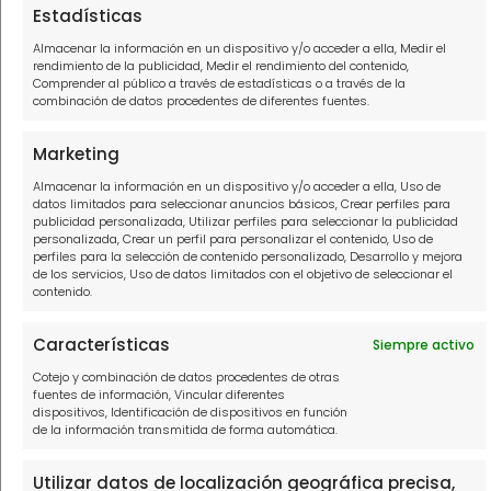
Estadísticas
Abogados para tus deudas Tenerife
Almacenar la información en un dispositivo y/o acceder a ella, Medir el
Abogados para tus deudas Valencia
rendimiento de la publicidad, Medir el rendimiento del contenido,
Comprender al público a través de estadísticas o a través de la
combinación de datos procedentes de diferentes fuentes.
Marketing
Información
Almacenar la información en un dispositivo y/o acceder a ella, Uso de
datos limitados para seleccionar anuncios básicos, Crear perfiles para
Política de privacidad
publicidad personalizada, Utilizar perfiles para seleccionar la publicidad
personalizada, Crear un perfil para personalizar el contenido, Uso de
Política de cookies
perfiles para la selección de contenido personalizado, Desarrollo y mejora
de los servicios, Uso de datos limitados con el objetivo de seleccionar el
Aviso Legal
contenido.
Características
Siempre activo
Contacto
Cotejo y combinación de datos procedentes de otras
fuentes de información, Vincular diferentes
910916445
dispositivos, Identificación de dispositivos en función
de la información transmitida de forma automática.
hola@solucionamideuda.es
Utilizar datos de localización geográfica precisa,
WhatsApp