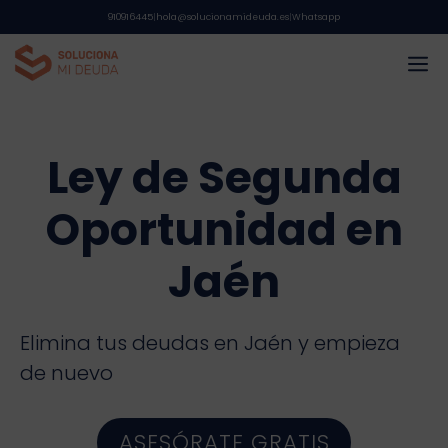
Saltar
910916445
|
hola@solucionamideuda.es
|
Whatsapp
al
M
contenido
Ley de Segunda
Oportunidad en
Jaén
Elimina tus deudas en Jaén y empieza
de nuevo
ASESÓRATE GRATIS