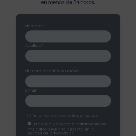
en menos de 24 horas.
Nombre*
Apellido*
Número de teléfono móvil*
Email*
ⓘ Tratamiento de sus datos personales
Entiendo y acepto el tratamiento de
mis datos según lo descrito en la
política de privacidad*
.