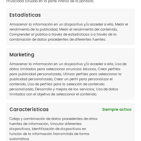
Privacidad situado en la parte inferior de la pantalla.
Abogados en tu zona
Estadísticas
Abogados para tus deudas Madrid
Almacenar la información en un dispositivo y/o acceder a ella, Medir el
rendimiento de la publicidad, Medir el rendimiento del contenido,
Comprender al público a través de estadísticas o a través de la
Abogados para tus deudas Sevilla
combinación de datos procedentes de diferentes fuentes.
Abogados para tus deudas Barcelona
Marketing
Abogados para tus deudas Alicante
Almacenar la información en un dispositivo y/o acceder a ella, Uso de
datos limitados para seleccionar anuncios básicos, Crear perfiles
Abogados para tus deudas Cádiz
para publicidad personalizada, Utilizar perfiles para seleccionar la
publicidad personalizada, Crear un perfil para personalizar el
Abogados para tus deudas Las Palmas
contenido, Uso de perfiles para la selección de contenido
personalizado, Desarrollo y mejora de los servicios, Uso de datos
Abogados para tus deudas Málaga
limitados con el objetivo de seleccionar el contenido.
Abogados para tus deudas Tenerife
Características
Siempre activo
Abogados para tus deudas Valencia
Cotejo y combinación de datos procedentes de otras
fuentes de información, Vincular diferentes
dispositivos, Identificación de dispositivos en
función de la información transmitida de forma
automática.