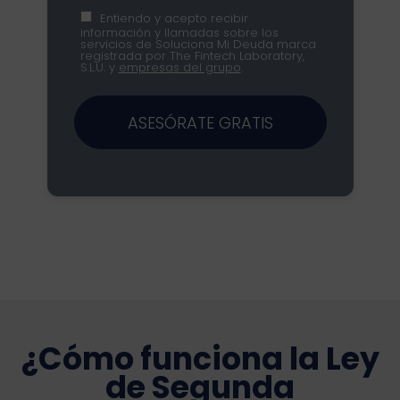
Entiendo y acepto recibir
información y llamadas sobre los
servicios de Soluciona Mi Deuda marca
registrada por The Fintech Laboratory,
S.L.U. y
empresas del grupo
.
ASESÓRATE GRATIS
¿Cómo funciona la Ley
de Segunda