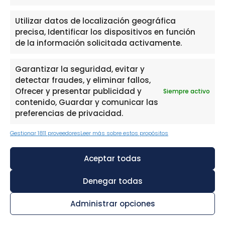
Información
Utilizar datos de localización geográfica
Política de privacidad
precisa, Identificar los dispositivos en función
de la información solicitada activamente.
Política de cookies
Aviso Legal
Garantizar la seguridad, evitar y
detectar fraudes, y eliminar fallos,
Ofrecer y presentar publicidad y
Siempre activo
Contacto
contenido, Guardar y comunicar las
preferencias de privacidad.
910916445
Gestionar 1811 proveedores
Leer más sobre estos propósitos
hola@solucionamideuda.es
WhatsApp
Aceptar todas
Denegar todas
Administrar opciones
THE FINTECH LABORATORY, S.L.U, con domicilio social en PASEO
DE LA CASTELLANA 111, 1º, 28046 MADRID, con N.I.F. B88473533,