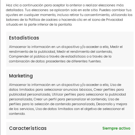
Haz clic a continuación para aceptar lo anterior o realizar elecciones más
detalladas. Tus elecciones se aplicarán solo en este sitio. Puedes cambiar tus
ajustes en cualquier momento, incluso retirar tu consentimiento, utilizando los
botones de la Política de cookies o haciendo clic en el icono de Privacidad
Información
situado en la parte inferior de la pantalla.
Estadísticas
Política de privacidad
Almacenar la información en un dispositivo y/o acceder a ella, Medir el
Política de cookies
rendimiento de la publicidad, Medir el rendimiento del contenido,
Comprender al público a través de estadísticas o a través de la
Aviso Legal
combinación de datos procedentes de diferentes fuentes.
Marketing
Contacto
Almacenar la información en un dispositivo y/o acceder a ella, Uso de
datos limitados para seleccionar anuncios básicos, Crear perfiles para
910916445
publicidad personalizada, Utilizar perfiles para seleccionar la publicidad
personalizada, Crear un perfil para personalizar el contenido, Uso de
hola@solucionamideuda.es
perfiles para la selección de contenido personalizado, Desarrollo y mejora
de los servicios, Uso de datos limitados con el objetivo de seleccionar el
WhatsApp
contenido.
Características
Siempre activo