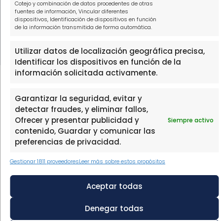
Cotejo y combinación de datos procedentes de otras
fuentes de información, Vincular diferentes
dispositivos, Identificación de dispositivos en función
THE FINTECH LABORATORY, S.L.U, con domicilio social en PASEO
de la información transmitida de forma automática.
DE LA CASTELLANA 111, 1º, 28046 MADRID, con N.I.F. B88473533,
inscrita en el Registro Mercantil de Madrid, en el Tomo 39602,
Folio 137, Hoja 702905.
Utilizar datos de localización geográfica precisa,
Identificar los dispositivos en función de la
información solicitada activamente.
Garantizar la seguridad, evitar y
detectar fraudes, y eliminar fallos,
Ofrecer y presentar publicidad y
Siempre activo
contenido, Guardar y comunicar las
preferencias de privacidad.
Gestionar 1811 proveedores
Leer más sobre estos propósitos
Aceptar todas
Denegar todas