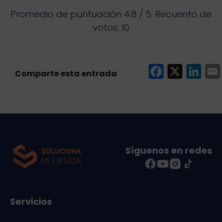
Promedio de puntuación
4.8
/ 5. Recuento de
votos:
10
F
X
L
a
i
c
n
e
k
i
b
e
l
o
d
Síguenos en redes
o
I
k
n
Servicios